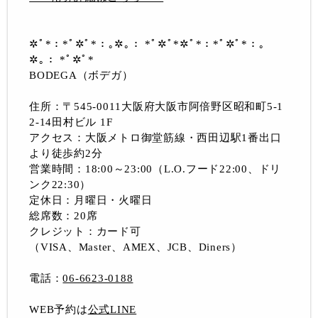
✲ﾟ*：*ﾟ✲ﾟ*：｡✲｡： *ﾟ✲ﾟ*✲ﾟ*：*ﾟ✲ﾟ*：｡
✲｡： *ﾟ✲ﾟ*
BODEGA（ボデガ）
住所：〒545-0011大阪府大阪市阿倍野区昭和町5-1
2-14田村ビル 1F
アクセス：大阪メトロ御堂筋線・西田辺駅1番出口
より徒歩約2分
営業時間：18:00～23:00（L.O.フード22:00、ドリ
ンク22:30）
定休日：月曜日・火曜日
総席数：20席
クレジット：カード可
（VISA、Master、AMEX、JCB、Diners）
電話：
06-6623-0188
WEB予約は
公式LINE